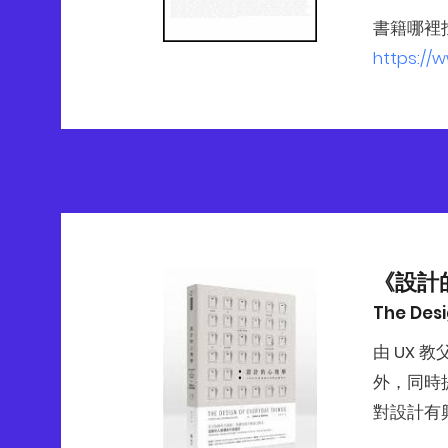
書籍哪裡
https://
《設計
The Desi
由 UX 
外，同時
對設計有