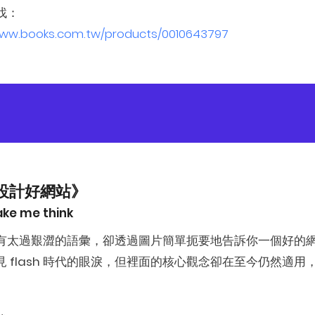
找：
www.books.com.tw/products/0010643797
設計好網站》
ake me think
有太過艱澀的語彙，卻透過圖片簡單扼要地告訴你一個好的
見 flash 時代的眼淚，但裡面的核心觀念卻在至今仍然適