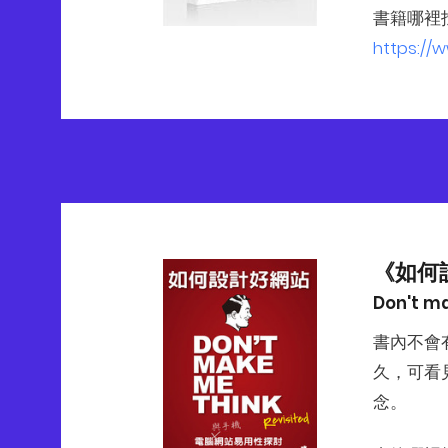
書籍哪裡
https://
《如何
Don't m
書內不會
久，可看
念。