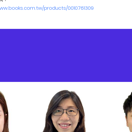
www.books.com.tw/products/0010761309