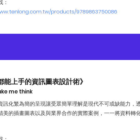
找：
www.tenlong.com.tw/products/9789863750086
都能上手的資訊圖表設計術》
ake me think
資訊化繁為簡的呈現讓受眾簡單理解是現代不可或缺能力，
精美的插畫圖表以及與業界合作的實際案例，一一將資料轉
找：