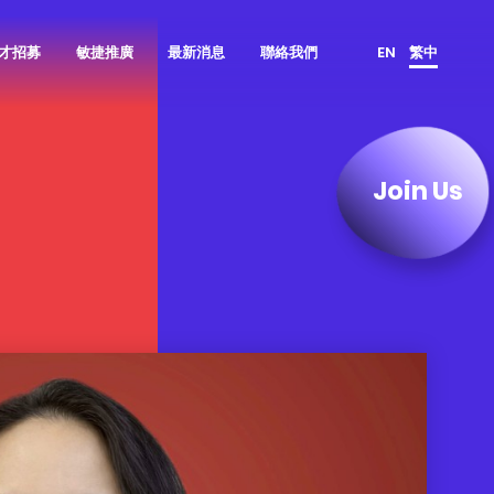
才招募
敏捷推廣
最新消息
聯絡我們
EN
繁中
群像圖
顧問諮詢服務
產品負責人
鈦坦的優勢
GO JIRA 產品代理
ScrumMaster
Join Us
所有職缺
GET MIRO 產品代理
資料科學家
面試流程
敏捷工具技
產品設計者
實習專區
全齡敏捷
人才培育者
產品開發者