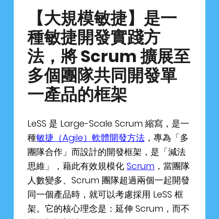
NEWS
Why Join Us
Product Owner
【大規模敏捷】是一
種敏捷開發實踐方
CONTACT
Current Openings
ScrumMaster
法，將 Scrum 擴展至
Interview Process
Data Scientist
EN
繁中
多個團隊共同開發單
一產品的框架
Product Designer
Talent Developer
LeSS 是 Large-Scale Scrum 縮寫，是一
種
敏捷（Agile）軟體開發方法
，專為「多
Product Developer
團隊合作」而設計的開發框架，是「減法
思維」，藉此有效規模化
Scrum
，當團隊
人數變多、Scrum 團隊超過兩個一起開發
同一個產品時，就可以考慮採用 LeSS 框
架。它的核心理念是：延伸 Scrum，而不